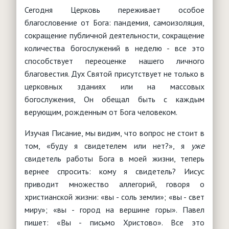
Интернет
"Баптист"
Сегодня Церковь переживает особое
Обработка персональных данных
Детское служение
Анонсы мероприятий
"Утренняя звезда"
благословение от Бога: пандемия, самоизоляция,
Видение и стратегия
Юридические вопросы
События, новости, мероприятия
Основы служения
сокращение публичной деятельности, сокращение
"Логос"
Что такое воскресная школа?
Молитвенное служение
Конституция РФ
Христианское воспитание
количества богослужений в неделю - все это
Брак и семья
Нормативная база
"Миссионерские вести"
Чем заняться с детьми?
Миссия
Типовые уставы РО
способствует переоценке нашего личного
Служение детям с особыми нуждами
Женщина и Библия
Паспорт безопасности
благовестия. Дух Святой присутствует не только в
Детские клубы, лагеря, площадки
Сестра в церкви
Полезные ссылки
Христианский театр юного зрителя
церковных зданиях или на массовых
Обучение
Ответы на вопросы (FAQ)
Творчество
Душепопечение
богослужения, Он обещал быть с каждым
Вопросы - ответы
РЕСУРСЫ
Партнерские организации
верующим, рожденным от Бога человеком.
Дети в Библии
Помощь учителю
Изучая Писание, мы видим, что вопрос не стоит в
том, «буду я свидетелем или нет?», я
уже
свидетель работы Бога в моей жизни, теперь
вернее спросить: кому я свидетель? Иисус
приводит множество аллегорий, говоря о
христианской жизни: «вы - соль земли»; «вы - свет
миру»; «вы - город на вершине горы». Павел
пишет: «Вы - письмо Христово». Все это