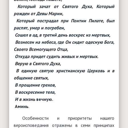
Который зачат от Святого Духа, Который
рожден от Девы Марии,
Который пострадал при Понтии Пилате, был
распят, умер и погребен,
Сошел в ад, в третий день воскрес из мертвых,
Вознесен на небеса, где Он сидит одесную Бога,
Своего Всемогущего Отца,
Откуда придет судить живых и мертвых.
Верую в Святого Духа,
В единую святую христианскую Церковь и в
общение святых,
В прощение грехов,
В воскресение тела,
И в жизнь
вечную.
Аминь
.
Особенности и приоритеты нашего
вероисповедания отражены в семи принципах