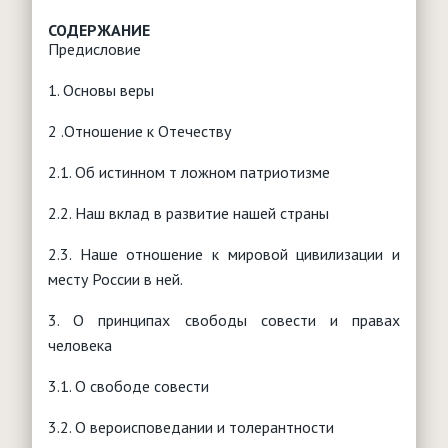
Интернет
"Баптист"
Обработка персональных данных
Детское служение
Анонсы мероприятий
СОДЕРЖАНИЕ
"Утренняя звезда"
Видение и стратегия
Предисловие
Юридические вопросы
События, новости, мероприятия
Основы служения
"Логос"
Что такое воскресная школа?
Молитвенное служение
Конституция РФ
1. Основы веры
Христианское воспитание
Брак и семья
Нормативная база
"Миссионерские вести"
Чем заняться с детьми?
Миссия
Типовые уставы РО
Служение детям с особыми нуждами
2 .Отношение к Отечеству
Женщина и Библия
Паспорт безопасности
Детские клубы, лагеря, площадки
Сестра в церкви
Полезные ссылки
Христианский театр юного зрителя
Обучение
2.1. Об истинном т ложном патриотизме
Ответы на вопросы (FAQ)
Творчество
Душепопечение
Вопросы - ответы
РЕСУРСЫ
2.2. Наш вклад в развитие нашей страны
Партнерские организации
Дети в Библии
Помощь учителю
2.3. Наше отношение к мировой цивилизации и
месту России в ней.
3. О принципах свободы совести и правах
человека
3.1. О свободе совести
3.2. О вероисповедании и толерантности