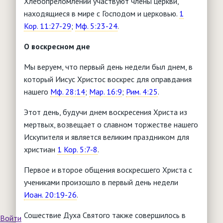
Хлебопреломлении участвуют члены церкви,
находящиеся в мире с Господом и церковью.
1
Кор. 11:27-29
;
Мф. 5:23-24
.
О воскресном дне
Мы веруем, что первый день недели был днем, в
который Иисус Христос воскрес для оправдания
нашего
Мф. 28:14
;
Мар. 16:9
;
Рим. 4:25
.
Этот день, будучи днем воскресения Христа из
мертвых, возвещает о славном торжестве нашего
Искупителя и является великим праздником для
христиан
1 Кор. 5:7-8
.
Первое и второе общения воскресшего Христа с
учениками произошло в первый день недели
Иоан. 20:19-26
.
Сошествие Духа Святого также совершилось в
Войти