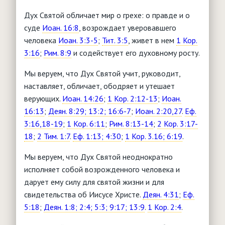
Дух Святой обличает мир о грехе: о правде и о
суде
Иоан. 16:8
, возрождает уверовавшего
человека
Иоан. 3:3-5
;
Тит. 3:5
, живет в нем
1 Кор.
3:16
;
Рим. 8:9
и содействует его духовному росту.
Мы веруем, что Дух Святой учит, руководит,
наставляет, обличает, ободряет и утешает
верующих.
Иоан. 14:26
;
1 Кор. 2:12-13
;
Иоан.
16:13
;
Деян. 8:29; 13:2; 16:6-7
;
Иоан. 2:20,27
.
Еф.
3:16,18-19
;
1 Кор. 6:11
;
Рим. 8:13-14
;
2 Кор. 3:17-
18
;
2 Тим. 1:7
.
Еф. 1:13; 4:30
;
1 Кор. 3.16; 6:19
.
Мы веруем, что Дух Святой неоднократно
исполняет собой возрожденного человека и
дарует ему силу для святой жизни и для
свидетельства об Иисусе Христе.
Деян. 4:31
;
Еф.
5:18
;
Деян. 1:8; 2:4; 5:3; 9:17; 13:9
.
1 Кор. 2:4
.