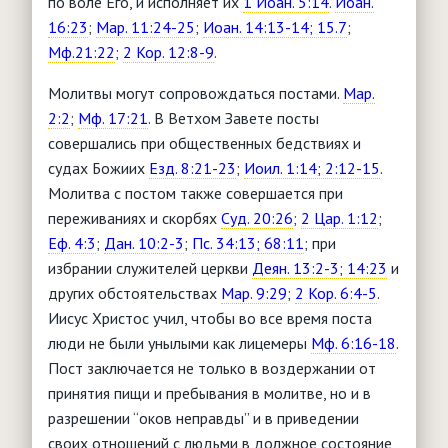
по воле Его, и исполняет их
1 Иоан. 5:14
.
Иоан.
16:23
;
Мар. 11:24-25
;
Иоан. 14:13-14; 15.7
;
Мф.21:22
;
2 Кор. 12:8-9
.
Молитвы могут сопровождаться постами.
Мар.
2:2
;
Мф. 17:21
. В Ветхом Завете посты
совершались при общественных бедствиях и
судах Божиих
Езд. 8:21-23
;
Иоил. 1:14; 2:12-15
.
Молитва с постом также совершается при
переживаниях и скорбях
Суд. 20:26
;
2 Цар. 1:12
;
Еф. 4:3
;
Дан. 10:2-3
;
Пс. 34:13; 68:11
; при
избрании служителей церкви
Деян. 13:2-3; 14:23
и
других обстоятельствах
Мар. 9:29
;
2 Кор. 6:4-5
.
Иисус Христос учил, чтобы во все время поста
люди не были унылыми как лицемеры
Мф. 6:16-18
.
Пост заключается не только в воздержании от
принятия пищи и пребывания в молитве, но и в
разрешении “оков неправды” и в приведении
своих отношений с людьми в должное состояние