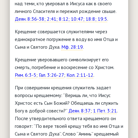
над теми, кто уверовал в Иисуса как в своего
личного Спасителя и пережил рождение свыше.
Деян. 8:36-38; 2:41; 8:12; 10:47; 18:8; 19:5
.
Крещение совершается служителями через
единократное погружение в воду во имя Отца и
Сына и Святого Духа.
Мф. 28:19
.
Крещение уверовавшего символизирует его
смерть, погребение и воскресение со Христом.
Рим. 6:3-5
;
Гал. 3:26-27
;
Кол. 2:11-12
.
При совершении крещения служитель задает
вопросы крещаемому: “Веришь ли, что Иисус
Христос есть Сын Божий? Обещаешь ли служить
Богу в доброй совести?”
Деян. 8:37
;
1 Пет. 3:21
.
После утвердительного ответа крещаемого он
говорит: “По вере твоей крещу тебя во имя Отца и
Сына и Святого Духа”. Слово “Аминь” крещаемый