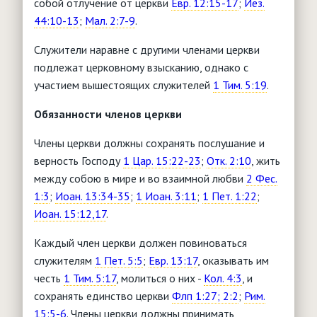
собой отлучение от церкви
Евр. 12:15-17
;
Иез.
44:10-13
;
Мал. 2:7-9
.
Служители наравне с другими членами церкви
подлежат церковному взысканию, однако с
участием вышестоящих служителей
1 Тим. 5:19
.
Обязанности членов церкви
Члены церкви должны сохранять послушание и
верность Господу
1 Цар. 15:22-23
;
Отк. 2:10
, жить
между собою в мире и во взаимной любви
2 Фес.
1:3
;
Иоан. 13:34-35
;
1 Иоан. 3:11
;
1 Пет. 1:22
;
Иоан. 15:12,17
.
Каждый член церкви должен повиноваться
служителям
1 Пет. 5:5
;
Евр. 13:17
, оказывать им
честь
1 Тим. 5:17
, молиться о них -
Кол. 4:3
, и
сохранять единство церкви
Флп 1:27; 2:2
;
Рим.
15:5-6
. Члены церкви должны принимать