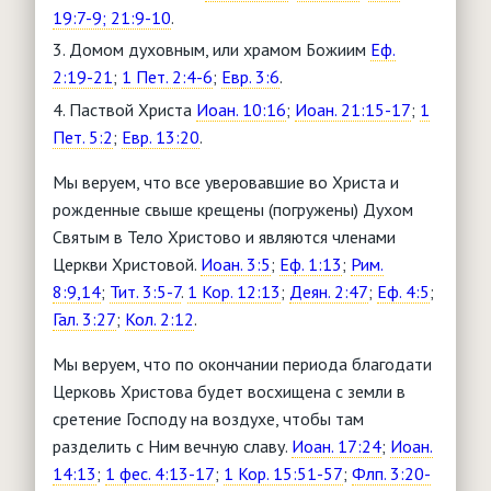
19:7-9; 21:9-10
.
Домом духовным, или храмом Божиим
Еф.
2:19-21
;
1 Пет. 2:4-6
;
Евр. 3:6
.
Паствой Христа
Иоан. 10:16
;
Иоан. 21:15-17
;
1
Пет. 5:2
;
Евр. 13:20
.
Мы веруем, что все уверовавшие во Христа и
рожденные свыше крещены (погружены) Духом
Святым в Тело Христово и являются членами
Церкви Христовой.
Иоан. 3:5
;
Еф. 1:13
;
Рим.
8:9,14
;
Тит. 3:5-7
.
1 Кор. 12:13
;
Деян. 2:47
;
Еф. 4:5
;
Гал. 3:27
;
Кол. 2:12
.
Мы веруем, что по окончании периода благодати
Церковь Христова будет восхищена с земли в
сретение Господу на воздухе, чтобы там
разделить с Ним вечную славу.
Иоан. 17:24
;
Иоан.
14:13
;
1 фес. 4:13-17
;
1 Кор. 15:51-57
;
Флп. 3:20-