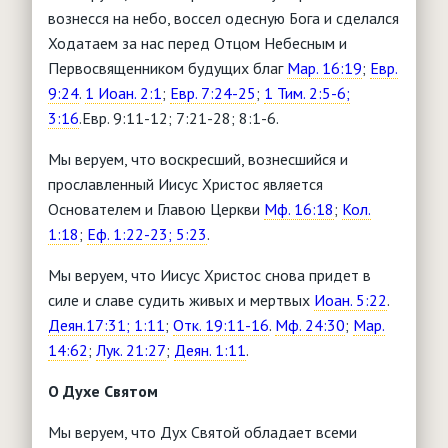
вознесся на небо, воссел одесную Бога и сделался
Ходатаем за нас перед Отцом Небесным и
Первосвященником будущих благ
Мар. 16:19
;
Евр.
9:24
.
1 Иоан. 2:1
;
Евр. 7:24-25
;
1 Тим. 2:5-6;
3:16
.Евр. 9:11-12; 7:21-28; 8:1-6.
Мы веруем, что воскресший, вознесшийся и
прославленный Иисус Христос является
Основателем и Главою Церкви
Мф. 16:18
;
Кол.
1:18
;
Еф. 1:22-23; 5:23
.
Мы веруем, что Иисус Христос снова придет в
силе и славе судить живых и мертвых
Иоан. 5:22
.
Деян.17:31; 1:11
;
Отк. 19:11-16
.
Мф. 24:30
;
Мар.
14:62
;
Лук. 21:27
;
Деян. 1:11
.
О Духе Святом
Мы веруем, что Дух Святой обладает всеми