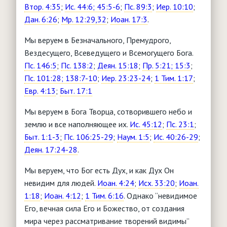
Втор. 4:35
;
Ис. 44:6; 45:5-6
;
Пс. 89:3
;
Иер. 10:10
;
Дан. 6:26
;
Мр. 12:29,32
;
Иоан. 17:3
.
Мы веруем в Безначального, Премудрого,
Вездесущего, Всеведущего и Всемогущего Бога.
Пс. 146:5
;
Пс. 138:2
;
Деян. 15:18
;
Пр. 5:21; 15:3
;
Пс. 101:28; 138:7-10
;
Иер. 23:23-24
;
1 Тим. 1:17
;
Евр. 4:13
;
Быт. 17:1
Мы веруем в Бога Творца, сотворившего небо и
землю и все наполняющее их.
Ис. 45:12
;
Пс. 23:1
;
Быт. 1:1-3
;
Пс. 106:25-29
;
Наум. 1:5
;
Ис. 40:26-29
;
Деян. 17:24-28
.
Мы веруем, что Бог есть Дух, и как Дух Он
невидим для людей.
Иоан. 4:24
;
Исх. 33:20
;
Иоан.
1:18
;
Иоан. 4:12
;
1 Тим. 6:16
. Однако “невидимое
Его, вечная сила Его и Божество, от создания
мира через рассматривание творений видимы”