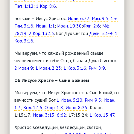
Пет. 1:12
;
1 Кор. 8:6
.
Бог Сын – Иисус Христос.
Иоан. 6:27
;
Рим. 9:5
;
1-е
Тим. 3:16
;
Иоан. 1:1
;
Иоан. 10:30
;
Флп. 2:6
;
Мф
28:19
;
2 Кор. 13:13
. Бог Дух Святой
Деян. 5:3-4
;
1
Кор. 3:16
.
Мы веруем, что каждый рожденный свыше
человек имеет в себе Отца, Сына и Духа Святого.
2 Иоан 9
;
1 Иоан. 2:23
;
1 Кор. 3:16
;
Рим. 8:9
.
Об Иисусе Христе – Сыне Божием
Мы веруем, что Иисус Христос есть Сын Божий, от
вечности сущий Бог
1 Иоан. 5:20
;
Рим. 9:5
;
Иоан.
1:3
;
Кол. 1:16
;
Откр. 1:8
;
Иоан. 8:25
; Колос.
1:15:17;
Иоан. 3:13; 6:62
; 17:15:24;
1 Кор. 15:47
.
Христос всеведущий, вездесущий, святой,