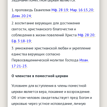
Задачами поместной церкви являются:
проповедь Евангелия
Мф. 28:19
;
Мар. 16:15,20
;
Деян. 20:24
;
воспитание верующих для достижения
святости, христианского благочестия и
соблюдения в жизни повелений Христа
Мф. 28:20
;
Еф. 3:18-19
;
умножение христианской любви и укрепление
единства верующих согласно
Первосвященнической молитве Господа
Иоан.
17:21-23
.
О членстве в поместной церкви
Условием для вступления в члены поместной
церкви является вера, покаяние и возрождение.
Об этом человек свидетельствует пред Богом и
церковью через устное исповедание, личную