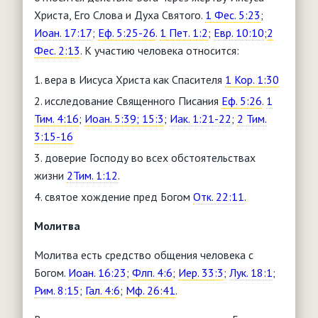
Христа, Его Слова и Духа Святого.
1 Фес. 5:23
;
Иоан. 17:17
;
Еф. 5:25-26
.
1 Пет. 1:2
;
Евр. 10:10
;
2
Фес. 2:13
. К участию человека относится:
вера в Иисуса Христа как Спасителя
1 Кор. 1:30
исследование Священного Писания
Еф. 5:26
.
1
Тим. 4:16
;
Иоан. 5:39; 15:3
;
Иак. 1:21-22
;
2 Тим.
3:15-16
доверие Господу во всех обстоятельствах
жизни
2Тим. 1:12
.
святое хождение пред Богом
Отк. 22:11
.
Молитва
Молитва есть средство общения человека с
Богом.
Иоан. 16:23
;
Флп. 4:6
;
Иер. 33:3
;
Лук. 18:1
;
Рим. 8:15
;
Гал. 4:6
;
Мф. 26:41
.