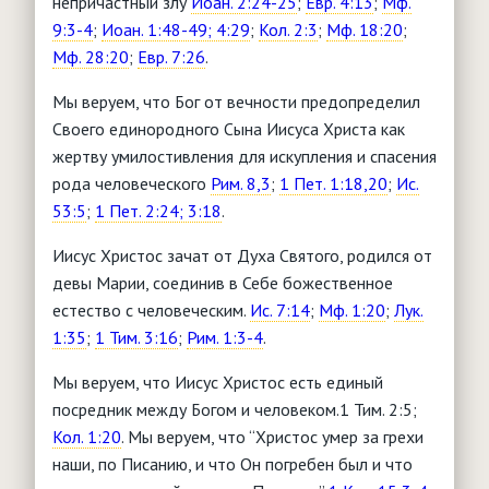
непричастный злу
Иоан. 2:24-25
;
Евр. 4:13
;
Мф.
9:3-4
;
Иоан. 1:48-49; 4:29
;
Кол. 2:3
;
Мф. 18:20
;
Мф. 28:20
;
Евр. 7:26
.
Мы веруем, что Бог от вечности предопределил
Своего единородного Сына Иисуса Христа как
жертву умилостивления для искупления и спасения
рода человеческого
Рим. 8,3
;
1 Пет. 1:18,20
;
Ис.
53:5
;
1 Пет. 2:24; 3:18
.
Иисус Христос зачат от Духа Святого, родился от
девы Марии, соединив в Себе божественное
естество с человеческим.
Ис. 7:14
;
Мф. 1:20
;
Лук.
1:35
;
1 Тим. 3:16
;
Рим. 1:3-4
.
Мы веруем, что Иисус Христос есть единый
посредник между Богом и человеком.1 Тим. 2:5;
Кол. 1:20
. Мы веруем, что “Христос умер за грехи
наши, по Писанию, и что Он погребен был и что