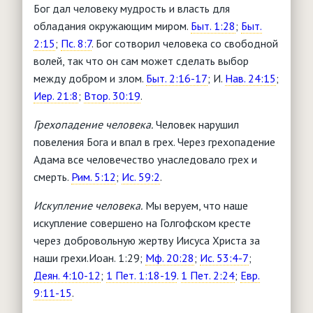
Бог дал человеку мудрость и власть для
обладания окружающим миром.
Быт. 1:28
;
Быт.
2:15
;
Пс. 8:7
. Бог сотворил человека со свободной
волей, так что он сам может сделать выбор
между добром и злом.
Быт. 2:16-17
; И.
Нав. 24:15
;
Иер. 21:8
;
Втор. 30:19
.
Грехопадение человека.
Человек нарушил
повеления Бога и впал в грех. Через грехопадение
Адама все человечество унаследовало грех и
смерть.
Рим. 5:12
;
Ис. 59:2
.
Искупление человека.
Мы веруем, что наше
искупление совершено на Голгофском кресте
через добровольную жертву Иисуса Христа за
наши грехи.Иоан. 1:29;
Мф. 20:28
;
Ис. 53:4-7
;
Деян. 4:10-12
;
1 Пет. 1:18-19
.
1 Пет. 2:24
;
Евр.
9:11-15
.