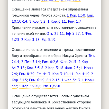
Освящение является следствием оправдания
грешников через Иисуса Христа.
1 Кор. 1:30
;
Евр.
10:10-14
;
1 Кор. 1:2
;
1 Кор. 6:11
;
Рим. 1:7
.
Христианин нуждается в постоянном освящении в
течение всей жизни.
Отк. 22:11
;
Еф. 5:27
;
1 Фес.
5:23
;
2 Кор. 3:18
;
Еф. 3:19
.
Освящение есть отделение от греха, посвящение
Богу и преображение в образ Иисуса Христа.
Тит.
2:14
;
2 Пет. 3:14
;
Рим. 6:2,6
;
Флп. 2:15
;
2 Кор.
6:17-18
;
Кол. 3:5-8
.
2 Кор. 3:18
.
Флп. 2:5
;
1 Иоан.
2:6
;
Рим. 8:29
;
Еф. 4:13
;
Кол. 3:10-11
;
Гал. 4:19
.
2
Кор. 5:15
;
Рим. 6:19; 8:12-13
.
1 Фес. 3:13
.
1 Иоан.
3:2
;
1 Кор. 15:49
;
Отк. 19:7-8
.
Освящение осуществляется Богом с участием
верующего человека. К Божественной стороне
относится действие Бога через жертву Иисуса