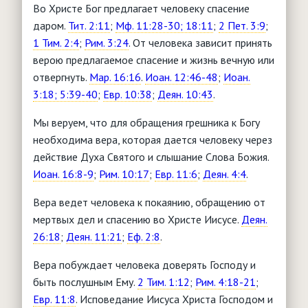
Во Христе Бог предлагает человеку спасение
даром.
Тит. 2:11
;
Мф. 11:28-30; 18:11
;
2 Пет. 3:9
;
1 Тим. 2:4
;
Рим. 3:24
. От человека зависит принять
верою предлагаемое спасение и жизнь вечную или
отвергнуть.
Мар. 16:16
.
Иоан. 12:46-48
;
Иоан.
3:18; 5:39-40
;
Евр. 10:38
;
Деян. 10:43
.
Мы веруем, что для обращения грешника к Богу
необходима вера, которая дается человеку через
действие Духа Святого и слышание Слова Божия.
Иоан. 16:8-9
;
Рим. 10:17
;
Евр. 11:6
;
Деян. 4:4
.
Вера ведет человека к покаянию, обращению от
мертвых дел и спасению во Христе Иисусе.
Деян.
26:18
;
Деян. 11:21
;
Еф. 2:8
.
Вера побуждает человека доверять Господу и
быть послушным Ему.
2 Тим. 1:12
;
Рим. 4:18-21
;
Евр. 11:8
. Исповедание Иисуса Христа Господом и