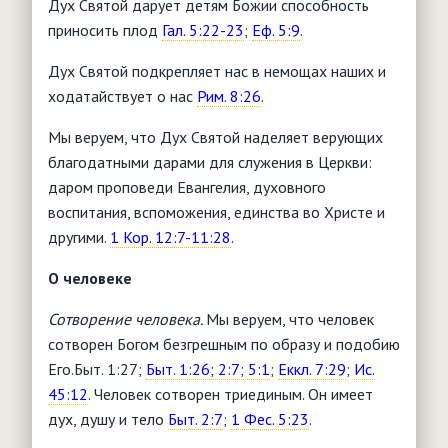
Дух Святой дарует детям Божии способность
приносить плод
Гал. 5:22-23
;
Еф. 5:9
.
Дух Святой подкрепляет нас в немощах наших и
ходатайствует о нас
Рим. 8:26
.
Мы веруем, что Дух Святой наделяет верующих
благодатными дарами для служения в Церкви:
даром проповеди Евангелия, духовного
воспитания, вспоможения, единства во Христе и
другими.
1 Кор. 12:7-11:28
.
О человеке
Сотворение человека.
Мы веруем, что человек
сотворен Богом безгрешным по образу и подобию
Его.Быт. 1:27;
Быт. 1:26; 2:7; 5:1
;
Еккл. 7:29
;
Ис.
45:12
. Человек сотворен триединым. Он имеет
дух, душу и тело
Быт. 2:7
;
1 Фес. 5:23
.