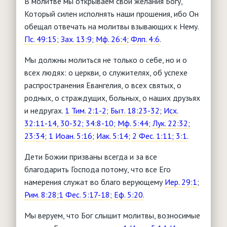
В молитве мы открываем свои желания Богу,
Который силен исполнять наши прошения, ибо Он
обещал отвечать на молитвы взывающих к Нему.
Пс. 49:15
;
Зах. 13:9
;
Мф. 26:4
;
Флп. 4:6
.
Мы должны молиться не только о себе, но и о
всех людях: о церкви, о служителях, об успехе
распространения Евангелия, о всех святых, о
родных, о страждущих, больных, о наших друзьях
и недругах.
1 Тим. 2:1-2
;
Быт. 18:23-32
;
Исх.
32:11-14, 30-32; 34:8-10
;
Мф. 5:44
;
Лук. 22:32;
23:34
;
1 Иоан. 5:16
;
Иак. 5:14
;
2 Фес. 1:11; 3:1
.
Дети Божии призваны всегда и за все
благодарить Господа потому, что все Его
намерения служат во благо верующему
Иер. 29:1
;
Рим. 8:28
;
1 Фес. 5:17-18
;
Еф. 5:20
.
Мы веруем, что Бог слышит молитвы, возносимые