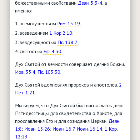
божественными свойствами
Деян. 5:3-4
, а
именно:
всемогуществом
Рим. 15:19
;
всеведением
1 Кор.2:10
;
вездесущностью
Пс. 138:7
;
святостью
Еф. 4:30
.
Дух Святой от вечности совершает деяния Божии.
Иов. 33:4
,
Пс. 103:30
.
Дух Святой вдохновлял пророков и апостолов.
2
Пет. 1:21
.
Мы веруем, что Дух Святой был ниспослан в день
Пятидесятницы для свидетельства о Христе, для
прославления Его и для созидания Церкви.
Деян.
1:8
;
Иоан. 15:26
;
Иоан. 16:7
.
Иоан. 16:14
;
1 Кор.
12:13
.