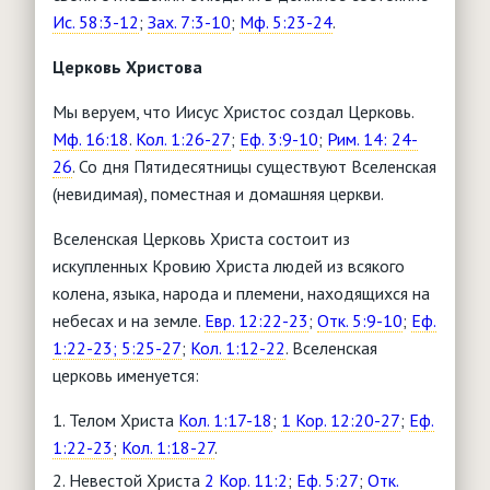
Ис. 58:3-12
;
Зах. 7:3-10
;
Мф. 5:23-24
.
Церковь Христова
Мы веруем, что Иисус Христос создал Церковь.
Мф. 16:18
.
Кол. 1:26-27
;
Еф. 3:9-10
;
Рим. 14: 24-
26
. Со дня Пятидесятницы существуют Вселенская
(невидимая), поместная и домашняя церкви.
Вселенская Церковь Христа состоит из
искупленных Кровию Христа людей из всякого
колена, языка, народа и племени, находящихся на
небесах и на земле.
Евр. 12:22-23
;
Отк. 5:9-10
;
Еф.
1:22-23; 5:25-27
;
Кол. 1:12-22
. Вселенская
церковь именуется:
Телом Христа
Кол. 1:17-18
;
1 Кор. 12:20-27
;
Еф.
1:22-23
;
Кол. 1:18-27
.
Невестой Христа
2 Кор. 11:2
;
Еф. 5:27
;
Отк.