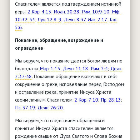
Спасителем является подтверждением истинной
веры.
2 Кор. 4:13
;
Иоан. 20:28
;
Рим. 10:9-10
;
Мф.
10:32-33
;
Лук. 12:8-9
;
Деян. 8:37
.
Иак. 2:17
;
Гал.
5:6
.
Покаяние, обращение, возрождение и
оправдание
Мы веруем, что покаяние дается Богом людям по
благодати.
Мар. 1:15
;
Деян. 11:18
;
Рим. 2:4
;
Деян.
2:37-38
. Покаяние обращение включают в себя
сокрушение о грехе, исповедание перед Господом
и оставление греха, принятие Иисуса Христа
своим личным Спасителем.
2 Кор. 7:10
;
Пр. 28:13
;
Пс. 37:19
;
Деян. 26:20
.
Мы веруем, что следствием обращения и
принятия Иисуса Христа спасителем является
рождение свыше от Духа Святого и Слова Божия