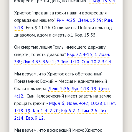
воскрес в третий день, по Писанию”
1 Кор. 15:3-4
.
Христос “предан за грехи наши и воскрес для
оправдания нашего”
Рим. 4:25
;
Деян. 13:39
;
Рим.
5:18
; Евр. 9:11:26. Он является Победитель над
диаволом, адом и смертью.1 Кор. 15:55.
Он смертью лишил “силы имеющего державу
смерти, то есть диавола”
Евр. 2:14-15
;
1 Иоан.
3:8
;
Лук. 4:33-36:41
;
2 Тим. 1:10
;
Отк. 20:2-3:14
.
Мы веруем, что Христос есть обетованный
Помазанник Божий – Мессия и единственный
Спаситель мира.
Деян. 2:26
,
Лук. 4:18-19
,
Деян.
4:12
. “Сын Человеческий имеет власть на земле
прощать грехи” -
Мф. 9:6
;
Иоан. 4:42; 10:28
;
1 Пет.
1:18-19
;
Гал. 1:4; 2:20
;
Еф. 5:2
;
1 Тим. 2:6
;
Тит.
2:14
;
Евр. 9:12
.
Мы веруем, что воскресший Иисус Христос