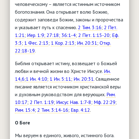
Интернет
"Баптист"
человеческому – является истинным источником
Обработка персональных данных
Детское служение
Анонсы мероприятий
богопознания. Она открывает волю Божию,
"Утренняя звезда"
Видение и стратегия
Юридические вопросы
События, новости, мероприятия
Основы служения
содержит заповеди Божии, законы и пророчества
"Логос"
Что такое воскресная школа?
Молитвенное служение
Конституция РФ
и указывает путь к спасению.
2 Тим. 3:16
;
2 Пет.
Христианское воспитание
Брак и семья
Нормативная база
"Миссионерские вести"
Чем заняться с детьми?
1:21
;
Иер. 1:9; 27:18; 36:1-4
;
2 Пет. 1:15-20
;
Еф.
Миссия
Типовые уставы РО
Служение детям с особыми нуждами
Женщина и Библия
Паспорт безопасности
3:3
;
1 Фес. 2:13
;
1 Кор. 2:13
;
Ин. 20:31
;
Откр.
Детские клубы, лагеря, площадки
Сестра в церкви
Полезные ссылки
Христианский театр юного зрителя
22:18-19
.
Обучение
Ответы на вопросы (FAQ)
Творчество
Душепопечение
Вопросы - ответы
Библия открывает истину, возвещает о Божьей
РЕСУРСЫ
Партнерские организации
любви и вечной жизни во Христе Иисусе.
Ин.
Дети в Библии
Помощь учителю
14,6
;
1 Ин. 4:10
;
1 Ин. 5:11
;
Ин. 20:31
. Священное
писание является источником христианской веры
и духовным руководством для верующих.
Рим.
10:17
;
2 Пет. 1:19
;
Иисус Нав. 1:7-8
;
Мф. 22:29
;
Рим. 15:4
;
2 Тим. 3:14-16
;
Евр. 4:12
.
О Боге
Мы веруем в единого, живого, истинного Бога.