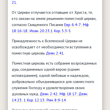
21
.
От Церкви отлучаются отпавшие от Христа, те,
кто связан на земле решением поместной церкви,
согласно Священного Писания
Евр. 6:4-7
;
Мф.
18:16-18
;
Иоан. 20:23
;
1 Кор. 5:3-5
.
Принадлежность к Вселенской Церкви не
освобождает от необходимости вступления в
поместную церковь
Деян. 2:41
.
Поместная церковь есть собрание возрожденных
душ, соединенных одной верою (одним
исповеданием), одной любовью и надеждою,
добровольно объединившихся для совместного
служения Господу и удовлетворения своих
духовных нужд.
Деян. 2:42
;
Мф. 18:17
;
Деян.
14:23
;
1 Кор. 12:13
;
Рим. 8:9-14
.