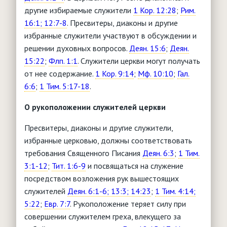
другие избираемые служители
1 Кор. 12:28
;
Рим.
16:1; 12:7-8
. Пресвитеры, диаконы и другие
избранные служители участвуют в обсуждении и
решении духовных вопросов.
Деян. 15:6
;
Деян.
15:22
;
Флп. 1:1
. Служители церкви могут получать
от нее содержание.
1 Кор. 9:14
;
Мф. 10:10
;
Гал.
6:6
;
1 Тим. 5:17-18
.
О рукоположении служителей церкви
Пресвитеры, диаконы и другие служители,
избранные церковью, должны соответствовать
требования Священного Писания
Деян. 6:3
;
1 Тим.
3:1-12
;
Тит. 1:6-9
и посвящаться на служение
посредством возложения рук вышестоящих
служителей
Деян. 6:1-6; 13:3; 14:23
;
1 Тим. 4:14;
5:22
;
Евр. 7:7
. Рукоположение теряет силу при
совершении служителем греха, влекущего за