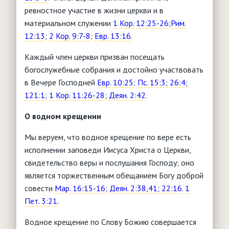
ревностное участие в жизни церкви и в
материальном служении
1 Кор. 12:25-26
;
Рим.
12:13
;
2 Кор. 9:7-8
;
Евр. 13:16
.
Каждый член церкви призван посещать
богослужебные собрания и достойно участвовать
в Вечере Господней
Евр. 10:25
;
Пс. 15:3; 26:4;
121:1
;
1 Кор. 11:26-28
;
Деян. 2:42
.
О водном крещении
Мы веруем, что водное крещение по вере есть
исполнении заповеди Иисуса Христа о Церкви,
свидетельство веры и послушания Господу; оно
является торжественным обещанием Богу доброй
совести
Мар. 16:15-16
;
Деян. 2:38,41; 22:16
.
1
Пет. 3:21
.
Водное крещение по Слову Божию совершается