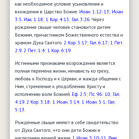
как необходимое условие усыновления и
вхождения в Царство Божие.
Иоан. 1:12-13
;
Иоан.
3:5
.
Иак. 1:18
;
1 Кор. 4:15
;
Гал. 3:26
. Через
рождение свыше человек становится дитем
Божиим, причастником Божественного естества и
храмом Духа Святого.
2 Кор. 5:17
;
Гал. 6:17
;
1 Пет.
2:9
.
2 Пет. 1:4
;
1 Кор. 6:19
.
Истинными признаками возрождения является
полная перемена жизни, ненависть ко греху,
любовь к Господу и к Церкви, и жажда общения с
Ним, стремление к уподоблению Христу и
исполнению воли Божией.
Еф. 2:5
;
Пс. 96: 10
;
Гал.
4:19
.
2 Кор. 3:18
;
1 Иоан. 3:14
;
1 Иоан. 5:1
;
Гал.
5:13
.
Рожденные свыше имеют в себе свидетельство
от Духа Святого, что они дети Божии и
наследники вечной жизни.
1 Иоан. 5:10-11
.
Рим.