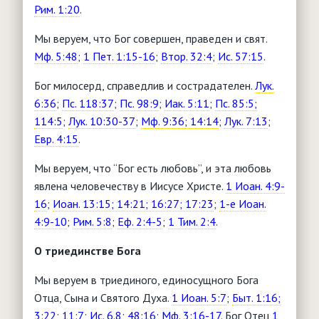
Рим. 1:20
.
Мы веруем, что Бог совершен, праведен и свят.
Мф. 5:48
;
1 Пет. 1:15-16
;
Втор. 32:4
;
Ис. 57:15
.
Бог милосерд, справедлив и сострадателен.
Лук.
6:36
;
Пс. 118:37
;
Пс. 98:9
;
Иак. 5:11
;
Пс. 85:5;
114:5
;
Лук. 10:30-37
;
Мф. 9:36; 14:14
;
Лук. 7:13
;
Евр. 4:15
.
Мы веруем, что “Бог есть любовь”, и эта любовь
явлена человечеству в Иисусе Христе.
1 Иоан. 4:9-
16
;
Иоан. 13:15; 14:21; 16:27; 17:23
;
1-е Иоан.
4:9-10
;
Рим. 5:8
;
Еф. 2:4-5
;
1 Тим. 2:4
.
О триединстве Бога
Мы веруем в триединого, единосущного Бога
Отца, Сына и Святого Духа.
1 Иоан. 5:7
;
Быт. 1:16;
3:22; 11:7
;
Ис. 6.8; 48:16
;
Мф. 3:16-17
. Бог Отец
1