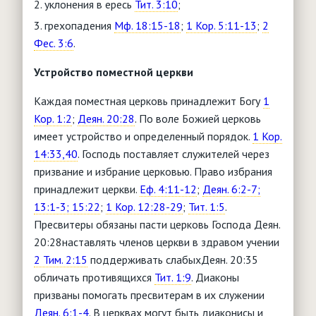
уклонения в ересь
Тит. 3:10
;
грехопадения
Мф. 18:15-18
;
1 Кор. 5:11-13
;
2
Фес. 3:6
.
Устройство поместной церкви
Каждая поместная церковь принадлежит Богу
1
Кор. 1:2
;
Деян. 20:28
. По воле Божией церковь
имеет устройство и определенный порядок.
1 Кор.
14:33,40
. Господь поставляет служителей через
призвание и избрание церковью. Право избрания
принадлежит церкви.
Еф. 4:11-12
;
Деян. 6:2-7;
13:1-3; 15:22
;
1 Кор. 12:28-29
;
Тит. 1:5
.
Пресвитеры обязаны пасти церковь Господа Деян.
20:28наставлять членов церкви в здравом учении
2 Тим. 2:15
поддерживать слабыхДеян. 20:35
обличать противящихся
Тит. 1:9
. Диаконы
призваны помогать пресвитерам в их служении
Деян. 6:1-4
. В церквах могут быть диаконисы и