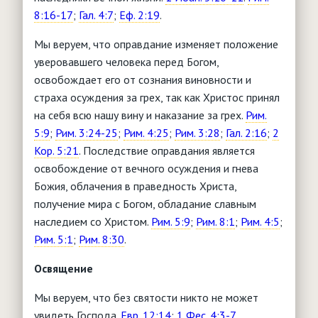
8:16-17
;
Гал. 4:7
;
Еф. 2:19
.
Мы веруем, что оправдание изменяет положение
уверовавшего человека перед Богом,
освобождает его от сознания виновности и
страха осуждения за грех, так как Христос принял
на себя всю нашу вину и наказание за грех.
Рим.
5:9
;
Рим. 3:24-25
;
Рим. 4:25
;
Рим. 3:28
;
Гал. 2:16
;
2
Кор. 5:21
. Последствие оправдания является
освобождение от вечного осуждения и гнева
Божия, облачения в праведность Христа,
получение мира с Богом, обладание славным
наследием со Христом.
Рим. 5:9
;
Рим. 8:1
;
Рим. 4:5
;
Рим. 5:1
;
Рим. 8:30
.
Освящение
Мы веруем, что без святости никто не может
увидеть Господа.
Евр. 12:14
;
1 Фес. 4:3-7
.