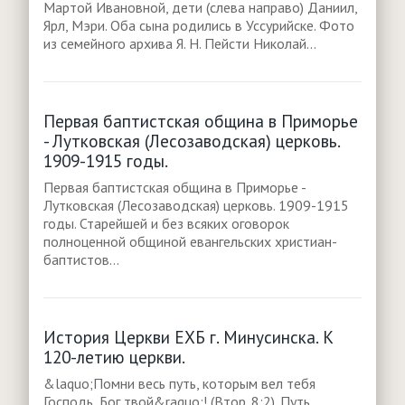
Мартой Ивановной, дети (слева направо) Даниил,
Ярл, Мэри. Оба сына родились в Уссурийске. Фото
из семейного архива Я. Н. Пейсти Николай...
Первая баптистская община в Приморье
- Лутковская (Лесозаводская) церковь.
1909-1915 годы.
Первая баптистская община в Приморье -
Лутковская (Лесозаводская) церковь. 1909-1915
годы. Старейшей и без всяких оговорок
полноценной общиной евангельских христиан-
баптистов...
История Церкви ЕХБ г. Минусинска. К
120-летию церкви.
&laquo;Помни весь путь, которым вел тебя
Господь, Бог твой&raquo;! (Втор. 8:2). Путь,