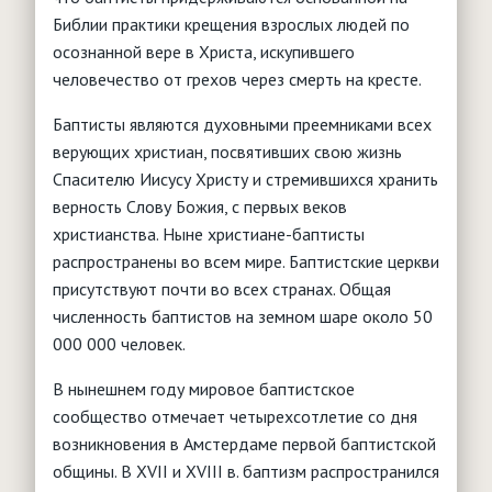
Интернет
"Баптист"
Библии практики крещения взрослых людей по
Обработка персональных данных
Детское служение
Анонсы мероприятий
"Утренняя звезда"
Видение и стратегия
осознанной вере в Христа, искупившего
Юридические вопросы
События, новости, мероприятия
Основы служения
человечество от грехов через смерть на кресте.
"Логос"
Что такое воскресная школа?
Молитвенное служение
Конституция РФ
Христианское воспитание
Брак и семья
Нормативная база
"Миссионерские вести"
Чем заняться с детьми?
Баптисты являются духовными преемниками всех
Миссия
Типовые уставы РО
Служение детям с особыми нуждами
Женщина и Библия
Паспорт безопасности
верующих христиан, посвятивших свою жизнь
Детские клубы, лагеря, площадки
Сестра в церкви
Полезные ссылки
Христианский театр юного зрителя
Спасителю Иисусу Христу и стремившихся хранить
Обучение
Ответы на вопросы (FAQ)
Творчество
верность Слову Божия, с первых веков
Душепопечение
Вопросы - ответы
РЕСУРСЫ
христианства. Ныне христиане-баптисты
Партнерские организации
Дети в Библии
распространены во всем мире. Баптистские церкви
Помощь учителю
присутствуют почти во всех странах. Общая
численность баптистов на земном шаре около 50
000 000 человек.
В нынешнем году мировое баптистское
сообщество отмечает четырехсотлетие со дня
возникновения в Амстердаме первой баптистской
общины. В XVII и XVIII в. баптизм распространился