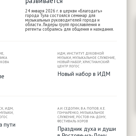
развивается
24 января 2026 г. в церкви «Благодать»
города Тула состоялся семинар для
музыкальных руководителей города и
области. Лидеры групп прославления и
регенты собрались для общения и назидания.
ИЕ
,
ИДМ
,
ИНСТИТУТ ДУХОВНОЙ
НИКА
МУЗЫКИ
,
МУЗЫКАЛЬНОЕ СЛУЖЕНИЕ
,
НКОВА
НОВЫЙ НАБОР
,
ХРИСТИАНСКИЙ
ЦЕНТР ЛОГОС
Новый набор в ИДМ
ле
СК
,
ИДМ
,
А.И. СЕДОГИН
,
В.А. ПОПОВ
,
К.Е.
МУЗЫКИ
,
ГОНЧАРЕНКО
,
МУЗЫКАЛЬНОЕ
ОГОС
СЛУЖЕНИЕ
,
РОСТОВ-НА-ДОНУ
,
ФЕСТИВАЛЬ ХОРОВ
а пути
Праздник духа и души
в Ростове-на-Дону