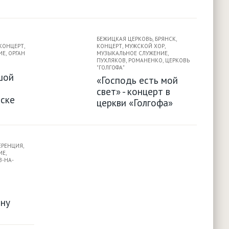
БЕЖИЦКАЯ ЦЕРКОВЬ
,
БРЯНСК
,
КОНЦЕРТ
,
КОНЦЕРТ
,
МУЖСКОЙ ХОР
,
ИЕ
,
ОРГАН
МУЗЫКАЛЬНОЕ СЛУЖЕНИЕ
,
ПУХЛЯКОВ
,
РОМАНЕНКО
,
ЦЕРКОВЬ
"ГОЛГОФА"
шой
«Господь есть мой
свет» - концерт в
нске
церкви «Голгофа»
ЕРЕНЦИЯ
,
ИЕ
,
В-НА-
ну