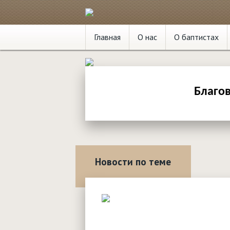
Главная
О нас
О баптистах
Благов
Новости по теме