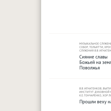
МУЗЫКАЛЬНОЕ СЛУЖЕН
СОБОР
,
ТОЛЬЯТТИ
,
ХРО
СЛУЖЕНИЯ В.В. ИГНАТЕ
Сияние славы
Божьей на зем
Поволжья
В.В. ИГНАТЕНКОВ
,
ВЫПУ
ИНСТИТУТ ДУХОВНОЙ 
К.Е. ГОНЧАРЕНКО
,
ХОР Л
Прошли веху н