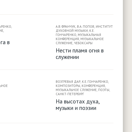
ЧАРЕНКО
,
А.В. ФРАНЧУК
,
В.А. ПОПОВ
,
ИНСТИТУТ
ИЕ
,
ДУХОВНОЙ МУЗЫКИ
,
К.Е.
ГОНЧАРЕНКО
,
МУЗЫКАЛЬНАЯ
КОНФЕРЕНЦИЯ
,
МУЗЫКАЛЬНОЕ
га в
СЛУЖЕНИЕ
,
ЧЕБОКСАРЫ
Нести пламя огня в
служении
ВОЗГРЕВАЯ ДАР
,
К.Е. ГОНЧАРЕНКО
,
ЬНОЕ
КОМПОЗИТОРЫ
,
КОНФЕРЕНЦИЯ
,
МУЗЫКАЛЬНОЕ СЛУЖЕНИЕ
,
ПОЭТЫ
,
САНКТ-ПЕТЕРБУРГ
На высотах духа,
музыки и поэзии