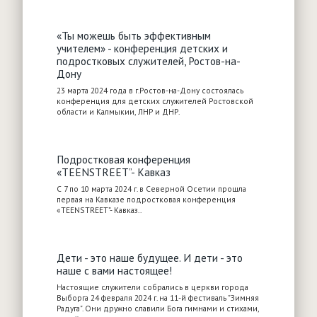
«Ты можешь быть эффективным
учителем» - конференция детских и
подростковых служителей, Ростов-на-
Дону
23 марта 2024 года в г.Ростов-на-Дону состоялась
конференция для детских служителей Ростовской
области и Калмыкии, ЛНР и ДНР.
Подростковая конференция
«TEENSTREET”- Кавказ
С 7 по 10 марта 2024 г. в Северной Осетии прошла
первая на Кавказе подростковая конференция
«TEENSTREET”- Кавказ..
Дети - это наше будущее. И дети - это
наше с вами настоящее!
Настоящие служители собрались в церкви города
Выборга 24 февраля 2024 г. на 11-й фестиваль "Зимняя
Радуга". Они дружно славили Бога гимнами и стихами,