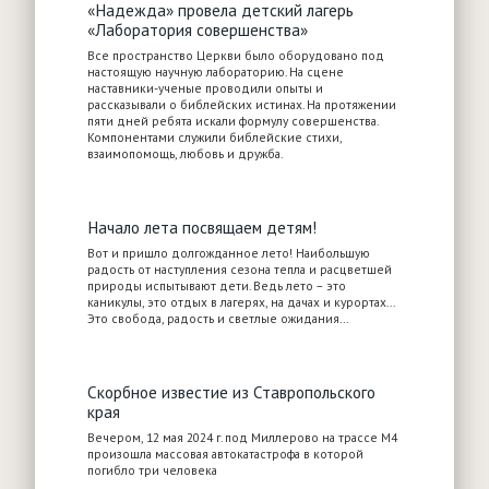
«Надежда» провела детский лагерь
«Лаборатория совершенства»
Все пространство Церкви было оборудовано под
настоящую научную лабораторию. На сцене
наставники-ученые проводили опыты и
рассказывали о библейских истинах. На протяжении
пяти дней ребята искали формулу совершенства.
Компонентами служили библейские стихи,
взаимопомощь, любовь и дружба.
Начало лета посвящаем детям!
Вот и пришло долгожданное лето! Наибольшую
радость от наступления сезона тепла и расцветшей
природы испытывают дети. Ведь лето – это
каникулы, это отдых в лагерях, на дачах и курортах...
Это свобода, радость и светлые ожидания…
Cкорбное известие из Ставропольского
края
Вечером, 12 мая 2024 г. под Миллерово на трассе М4
произошла массовая автокатастрофа в которой
погибло три человека