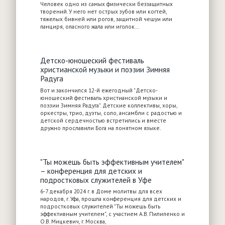
Человек одно из самых физически беззащитных
творений. У него нет острых зубов или когтей,
тяжелых бивней или рогов, защитной чешуи или
панциря, опасного жала или иголок…
Детско-юношеский фестиваль
христианской музыки и поэзии Зимняя
Радуга
Вот и закончился 12-й ежегодный "Детско-
юношеский фестиваль христианской музыки и
поэзии Зимняя Радуга". Детские коллективы, хоры,
оркестры, трио, дуэты, соло, ансамбли с радостью и
детской сердечностью встретились и вместе
дружно прославили Бога на понятном языке.
"Ты можешь быть эффективным учителем"
– конференция для детских и
подростковых служителей в Уфе
6-7 декабря 2024 г. в Доме молитвы для всех
народов, г. Уфа, прошла конференция для детских и
подростковых служителей "Ты можешь быть
эффективным учителем", с участием А.В. Пилипенко и
О.В. Мицкевич, г. Москва,