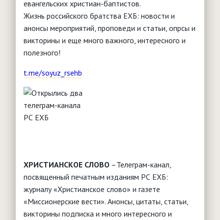
евангельских христиан-баптистов.
Интернет
"Баптист"
Обработка персональных данных
Детское служение
Анонсы мероприятий
Жизнь российского братства ЕХБ: новости и
"Утренняя звезда"
Видение и стратегия
Юридические вопросы
События, новости, мероприятия
анонсы мероприятий, проповеди и статьи, опрсы и
Основы служения
"Логос"
Что такое воскресная школа?
Молитвенное служение
викторины и еще много важного, интересного и
Конституция РФ
Христианское воспитание
Брак и семья
Нормативная база
"Миссионерские вести"
полезного!
Чем заняться с детьми?
Миссия
Типовые уставы РО
Служение детям с особыми нуждами
Женщина и Библия
Паспорт безопасности
Детские клубы, лагеря, площадки
t.me/soyuz_rsehb
Сестра в церкви
Полезные ссылки
Христианский театр юного зрителя
Обучение
Ответы на вопросы (FAQ)
Творчество
Душепопечение
Вопросы - ответы
РЕСУРСЫ
Партнерские организации
Дети в Библии
Помощь учителю
ХРИСТИАНСКОЕ СЛОВО
–Телеграм-канал,
посвященный печатным изданиям РС ЕХБ:
журналу «Христианское слово» и газете
«Миссионерские вести». Анонсы, цитаты, статьи,
викторины подписка и много интересного и