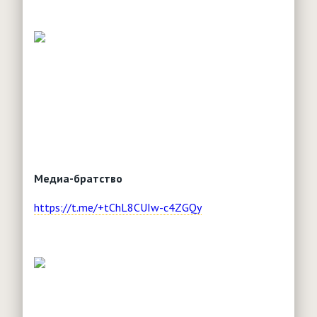
Медиа-братство
https://t.me/+tChL8CUIw-c4ZGQy