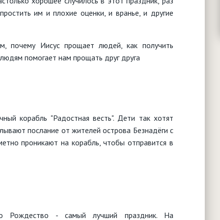
столько хорошее случилось в этот праздник, раз
ростить им и плохие оценки, и вранье, и другие
ом, почему Иисус прощает людей, как получить
 людям помогает нам прощать друг друга
ный корабль "Радостная весть". Дети так хотят
елывают послание от жителей острова Безнадёги с
метно проникают на корабль, чтобы отправится в
о Рождество - самый лучший праздник. На