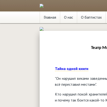
Главная
О нас
О баптистах
Театр 
Тайна одной книги
"Он нарушил веками заведенны
всë переставил местами".
Кто нарушил покой хранителе
и почему так боится какой-то 