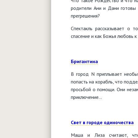
Что такое Рождество и что на
родители Ани и Дани готовы п
прегрешения?
Спектакль рассказывает о т
спасение и как Божья любовь к
Бригантина
В город N приплывает необыч
попасть на корабль, что подд
просьбой о помощи. Они неза
приключение...
Свет в городе одиночества
Маша и Лиза считают, чт