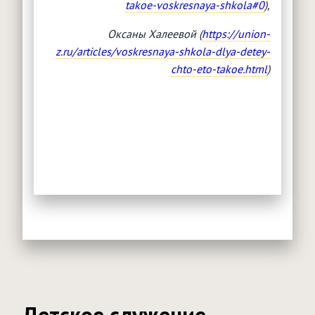
takoe-voskresnaya-shkola#0
),
Оксаны Халеевой (
https://union-
z.ru/articles/voskresnaya-shkola-dlya-detey-
chto-eto-takoe.html
)
Детское служение