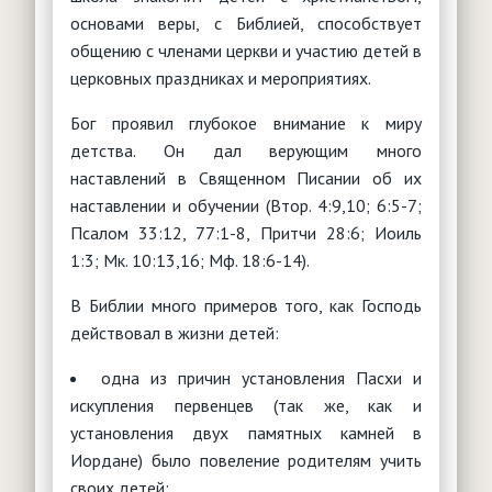
Интернет
"Баптист"
основами веры, с Библией, способствует
Обработка персональных данных
Детское служение
Анонсы мероприятий
"Утренняя звезда"
Видение и стратегия
общению с членами церкви и участию детей в
Юридические вопросы
События, новости, мероприятия
Основы служения
церковных праздниках и мероприятиях.
"Логос"
Что такое воскресная школа?
Молитвенное служение
Конституция РФ
Христианское воспитание
Брак и семья
Нормативная база
"Миссионерские вести"
Чем заняться с детьми?
Бог проявил глубокое внимание к миру
Миссия
Типовые уставы РО
Служение детям с особыми нуждами
Женщина и Библия
Паспорт безопасности
детства. Он дал верующим много
Детские клубы, лагеря, площадки
Сестра в церкви
Полезные ссылки
наставлений в Священном Писании об их
Христианский театр юного зрителя
Обучение
Ответы на вопросы (FAQ)
Творчество
наставлении и обучении (Втор. 4:9,10; 6:5-7;
Душепопечение
Вопросы - ответы
РЕСУРСЫ
Псалом 33:12, 77:1-8, Притчи 28:6; Иоиль
Партнерские организации
Дети в Библии
1:3; Мк. 10:13,16; Мф. 18:6-14).
Помощь учителю
В Библии много примеров того, как Господь
действовал в жизни детей:
одна из причин установления Пасхи и
искупления первенцев (так же, как и
установления двух памятных камней в
Иордане) было повеление родителям учить
своих детей;