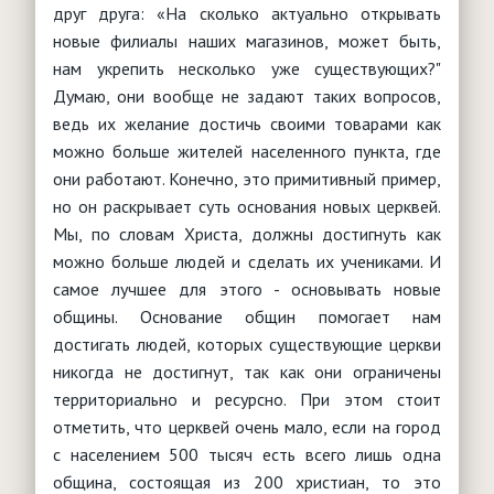
Интернет
"Баптист"
друг друга: «На сколько актуально открывать
Обработка персональных данных
Детское служение
Анонсы мероприятий
новые филиалы наших магазинов, может быть,
"Утренняя звезда"
Видение и стратегия
Юридические вопросы
События, новости, мероприятия
нам укрепить несколько уже существующих?"
Основы служения
"Логос"
Что такое воскресная школа?
Молитвенное служение
Конституция РФ
Думаю, они вообще не задают таких вопросов,
Христианское воспитание
Брак и семья
Нормативная база
"Миссионерские вести"
Чем заняться с детьми?
ведь их желание достичь своими товарами как
Миссия
Типовые уставы РО
Служение детям с особыми нуждами
Женщина и Библия
Паспорт безопасности
можно больше жителей населенного пункта, где
Детские клубы, лагеря, площадки
Сестра в церкви
Полезные ссылки
они работают. Конечно, это примитивный пример,
Христианский театр юного зрителя
Обучение
Ответы на вопросы (FAQ)
Творчество
но он раскрывает суть основания новых церквей.
Душепопечение
Вопросы - ответы
РЕСУРСЫ
Мы, по словам Христа, должны достигнуть как
Партнерские организации
Дети в Библии
можно больше людей и сделать их учениками. И
Помощь учителю
самое лучшее для этого - основывать новые
общины. Основание общин помогает нам
достигать людей, которых существующие церкви
никогда не достигнут, так как они ограничены
территориально и ресурсно. При этом стоит
отметить, что церквей очень мало, если на город
с населением 500 тысяч есть всего лишь одна
община, состоящая из 200 христиан, то это