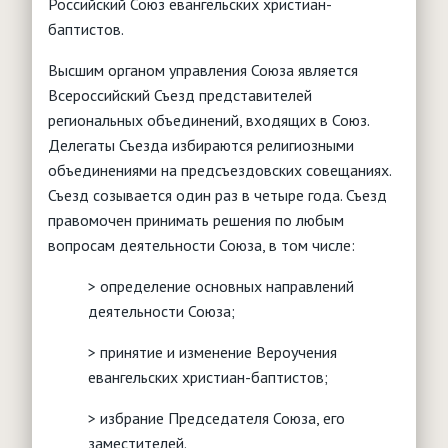
Российский Союз евангельских христиан-
Интернет
"Баптист"
Обработка персональных данных
Детское служение
Анонсы мероприятий
баптистов.
"Утренняя звезда"
Видение и стратегия
Юридические вопросы
События, новости, мероприятия
Основы служения
Высшим органом управления Союза является
"Логос"
Что такое воскресная школа?
Молитвенное служение
Конституция РФ
Христианское воспитание
Всероссийский Съезд представителей
Брак и семья
Нормативная база
"Миссионерские вести"
Чем заняться с детьми?
Миссия
Типовые уставы РО
региональных объединений, входящих в Союз.
Служение детям с особыми нуждами
Женщина и Библия
Паспорт безопасности
Детские клубы, лагеря, площадки
Делегаты Съезда избираются религиозными
Сестра в церкви
Полезные ссылки
Христианский театр юного зрителя
объединениями на предсъездовских совещаниях.
Обучение
Ответы на вопросы (FAQ)
Творчество
Душепопечение
Съезд созывается один раз в четыре года. Съезд
Вопросы - ответы
РЕСУРСЫ
Партнерские организации
правомочен принимать решения по любым
Дети в Библии
вопросам деятельности Союза, в том числе:
Помощь учителю
> определение основных направлений
деятельности Союза;
> принятие и изменение Вероучения
евангельских христиан-баптистов;
> избрание Председателя Союза, его
заместителей.