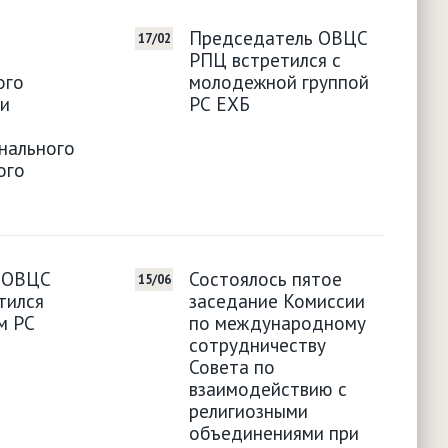
Председатель ОВЦС
17/02
РПЦ встретился с
ого
молодежной группой
 и
РС ЕХБ
нального
ого
 ОВЦС
Состоялось пятое
15/06
тился
заседание Комиссии
м РС
по международному
сотрудничеству
Совета по
взаимодействию с
религиозными
объединениями при