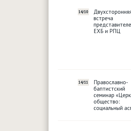
Двухстороння
14/10
встреча
представителе
ЕХБ и РПЦ
Православно-
14/11
баптистский
семинар «Церк
общество:
социальный ас