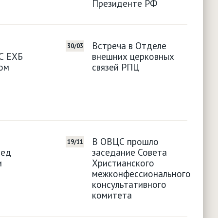
Президенте РФ
Встреча в Отделе
30/03
С ЕХБ
внешних церковных
ом
связей РПЦ
В ОВЦС прошло
19/11
ред
заседание Совета
и
Христианского
межконфессионального
консультативного
комитета