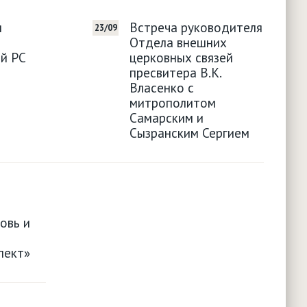
я
Встреча руководителя
23/09
Отдела внешних
й РС
церковных связей
пресвитера В.К.
Власенко с
митрополитом
Самарским и
Сызранским Сергием
овь и
пект»