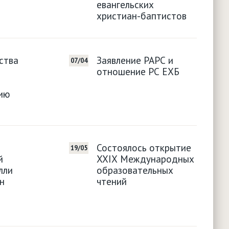
евангельских
христиан-баптистов
ства
Заявление РАРС и
07/04
отношение РС ЕХБ
сию
Состоялось открытие
19/05
й
ХХIХ Международных
лли
образовательных
н
чтений