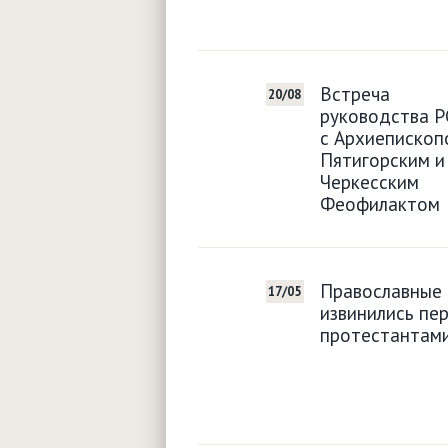
Встреча
20/08
руководства Р
с Архиепископ
Пятигорским и
Черкесским
Феофилактом
Православные
17/05
извинились пе
протестантам